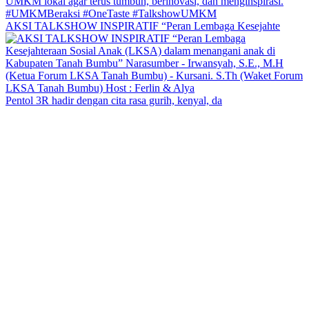
AKSI TALKSHOW INSPIRATIF “Peran Lembaga Kesejahte
Pentol 3R hadir dengan cita rasa gurih, kenyal, da