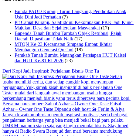
Bunda PAUD Kuranji Turun Langsung, Pendidikan Anak
Usia Dini Jadi Perhatian
(7)
Plt Camat Kuranji, Salafuddin: Kekompakan PKK Jadi Kunci
Majukan Desa dan Sejahterakan Masyarakat
(17)
Bapenda Tanah Bumbu Tambah Objek Retribusi, Pajak
Daerah Dipastikan Tidak Naik
(17)
MTQN Ke-23 Kecamatan Simpang Empat: Ikhtiar
Membangun Generasi Qur’ani
(18)
Pemkab Tanah Bumbu Matangkan Persiapan HUT Kalsel
dan HUT Ke-81 RI 2026
(23)
Dari Kopi Jadi Inspirasi: Perjalanan Bisnis One Ta