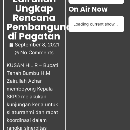
Ungkap
On Air Now
Rencana
Pembangunan
Loading current show...
di Pagatan
September 8, 2021
No Comments
KUSAN HILIR – Bupati
Tanah Bumbu H.M
Zairullah Azhar
memboyong Kepala
SKPD melakukan
kunjungan kerja untuk
silaturrahmi dan rapat
koordinasi dalam
rangka sinergitas