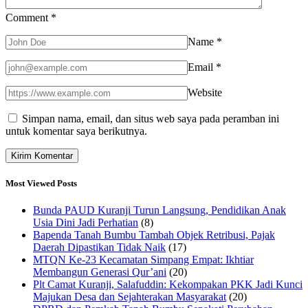
Comment
*
Name
*
Email
*
Website
Simpan nama, email, dan situs web saya pada peramban ini
untuk komentar saya berikutnya.
Most Viewed Posts
Bunda PAUD Kuranji Turun Langsung, Pendidikan Anak
Usia Dini Jadi Perhatian
(8)
Bapenda Tanah Bumbu Tambah Objek Retribusi, Pajak
Daerah Dipastikan Tidak Naik
(17)
MTQN Ke-23 Kecamatan Simpang Empat: Ikhtiar
Membangun Generasi Qur’ani
(20)
Plt Camat Kuranji, Salafuddin: Kekompakan PKK Jadi Kunci
Majukan Desa dan Sejahterakan Masyarakat
(20)