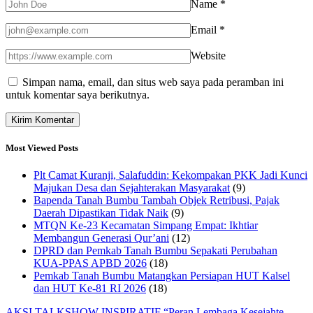
Name
*
Email
*
Website
Simpan nama, email, dan situs web saya pada peramban ini
untuk komentar saya berikutnya.
Most Viewed Posts
Plt Camat Kuranji, Salafuddin: Kekompakan PKK Jadi Kunci
Majukan Desa dan Sejahterakan Masyarakat
(9)
Bapenda Tanah Bumbu Tambah Objek Retribusi, Pajak
Daerah Dipastikan Tidak Naik
(9)
MTQN Ke-23 Kecamatan Simpang Empat: Ikhtiar
Membangun Generasi Qur’ani
(12)
DPRD dan Pemkab Tanah Bumbu Sepakati Perubahan
KUA-PPAS APBD 2026
(18)
Pemkab Tanah Bumbu Matangkan Persiapan HUT Kalsel
dan HUT Ke-81 RI 2026
(18)
AKSI TALKSHOW INSPIRATIF “Peran Lembaga Kesejahte