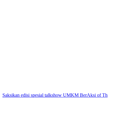
Saksikan edisi spesial talkshow UMKM BerAksi of Th