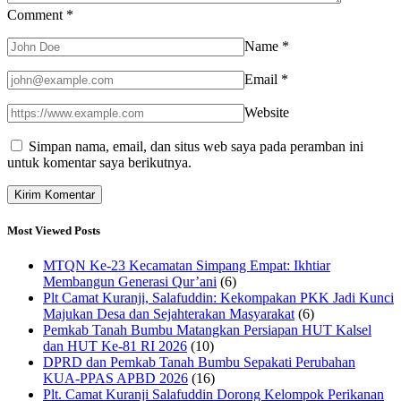
Comment
*
Name
*
Email
*
Website
Simpan nama, email, dan situs web saya pada peramban ini
untuk komentar saya berikutnya.
Most Viewed Posts
MTQN Ke-23 Kecamatan Simpang Empat: Ikhtiar
Membangun Generasi Qur’ani
(6)
Plt Camat Kuranji, Salafuddin: Kekompakan PKK Jadi Kunci
Majukan Desa dan Sejahterakan Masyarakat
(6)
Pemkab Tanah Bumbu Matangkan Persiapan HUT Kalsel
dan HUT Ke-81 RI 2026
(10)
DPRD dan Pemkab Tanah Bumbu Sepakati Perubahan
KUA-PPAS APBD 2026
(16)
Plt. Camat Kuranji Salafuddin Dorong Kelompok Perikanan