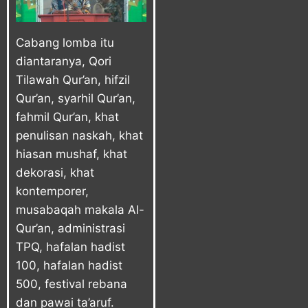
Cabang lomba itu
diantaranya, Qori
Tilawah Qur’an, hifzil
Qur’an, syarhil Qur’an,
fahmil Qur’an, khat
penulisan naskah, khat
hiasan mushaf, khat
dekorasi, khat
kontemporer,
musabaqah makala Al-
Qur’an, administrasi
TPQ, hafalan hadist
100, hafalan hadist
500, festival rebana
dan pawai ta’aruf.