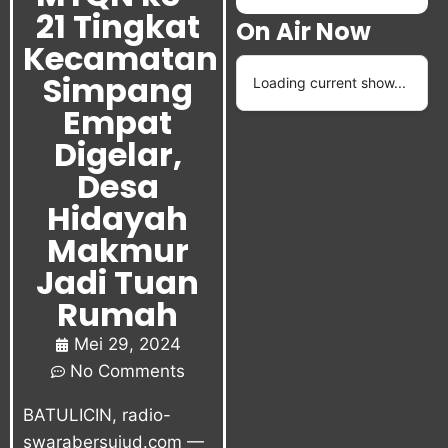
21 Tingkat
On Air Now
Kecamatan
Simpang
Loading current show...
Empat
Digelar,
Desa
Hidayah
Makmur
Jadi Tuan
Rumah
Mei 29, 2024
No Comments
BATULICIN, radio-
swarabersujud.com —