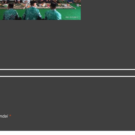
andai
*