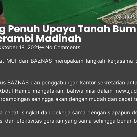
g Penuh Upaya Tanah Bum
erambi Madinah
Oktober 18, 2021
No Comments
riat MUI dan BAZNAS merupakam langkah kerjasama
gurus BAZNAS dan penggabungan kantor sekretarian an
. Abdul Hamid mengatakan, bahwa misi dalam mewuj
berdampingan sehingga akan dengan mudah dan cepat t
a cepat, singkat dan bekerja sama dengan siapapun de
i dan efektivitas gerakan yang sama sehingga benar-b