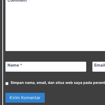
Comment
*
Name
*
Emai
Simpan nama, email, dan situs web saya pada peramb