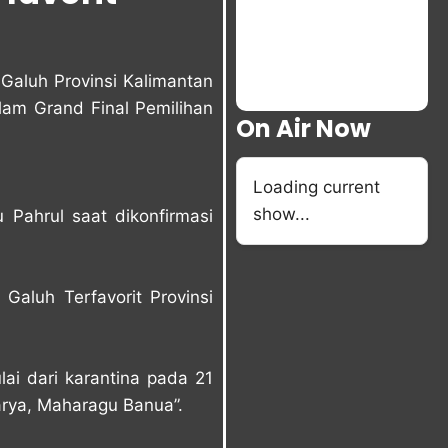
aluh Provinsi Kalimantan
lam Grand Final Pemilihan
On Air Now
Loading current
show...
Pahrul saat dikonfirmasi
luh Terfavorit Provinsi
ai dari karantina pada 21
rya, Maharagu Banua”.