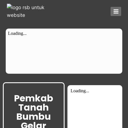
Pemkab
Tanah
Bumbu
Gelar