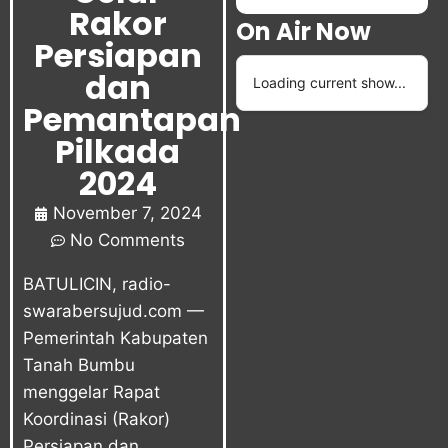
Rakor
On Air Now
Persiapan
dan
Loading current show...
Pemantapan
Pilkada
2024
November 7, 2024
No Comments
BATULICIN, radio-
swarabersujud.com —
Pemerintah Kabupaten
Tanah Bumbu
menggelar Rapat
Koordinasi (Rakor)
Persiapan dan