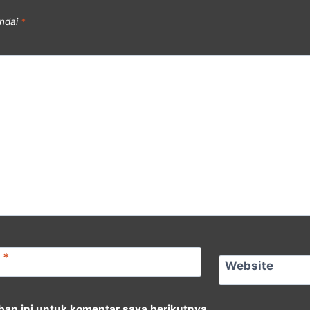
andai
*
l
*
Website
an ini untuk komentar saya berikutnya.