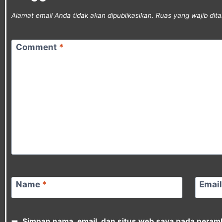
Alamat email Anda tidak akan dipublikasikan.
Ruas yang wajib dit
Comment
*
Name
*
Emai
Simpan nama, email, dan situs web saya pada peramb