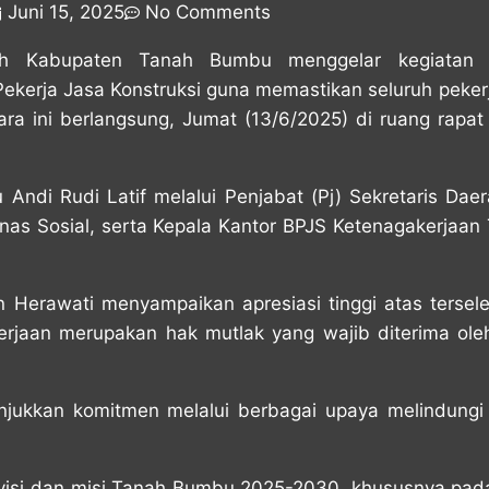
Juni 15, 2025
No Comments
tah Kabupaten Tanah Bumbu menggelar kegiatan M
ekerja Jasa Konstruksi guna memastikan seluruh pekerja
ra ini berlangsung, Jumat (13/6/2025) di ruang rapat
ndi Rudi Latif melalui Penjabat (Pj) Sekretaris Daer
Dinas Sosial, serta Kepala Kantor BPJS Ketenagakerjaa
 Herawati menyampaikan apresiasi tinggi atas terselen
jaan merupakan hak mutlak yang wajib diterima oleh
jukkan komitmen melalui berbagai upaya melindungi p
 visi dan misi Tanah Bumbu 2025-2030, khususnya pa