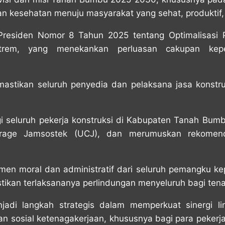
n kesehatan menuju masyarakat yang sehat, produktif, 
si Presiden Nomor 8 Tahun 2025 tentang Optimalisasi
trem, yang menekankan perluasan cakupan kepes
mastikan seluruh penyedia dan pelaksana jasa konstr
gi seluruh pekerja konstruksi di Kabupaten Tanah Bum
verage Jamsostek (UCJ), dan merumuskan rekomend
men moral dan administratif dari seluruh pemangku k
stikan terlaksananya perlindungan menyeluruh bagi ten
njadi langkah strategis dalam memperkuat sinergi li
sosial ketenagakerjaan, khususnya bagi para pekerja d