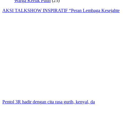
Warga Kersik Putih
(23)
AKSI TALKSHOW INSPIRATIF “Peran Lembaga Kesejahte
Pentol 3R hadir dengan cita rasa gurih, kenyal, da