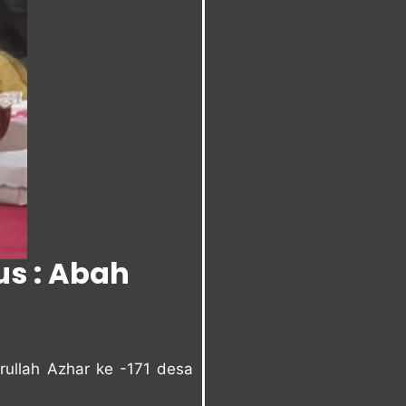
us : Abah
ullah Azhar ke -171 desa