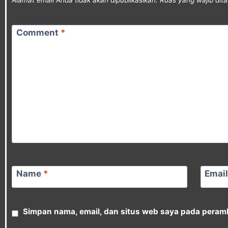
Alamat email Anda tidak akan dipublikasikan.
Ruas yang wajib dit
Comment
*
Name
*
Emai
Simpan nama, email, dan situs web saya pada peramb