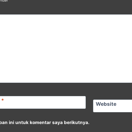
andai
*
l
*
Website
an ini untuk komentar saya berikutnya.