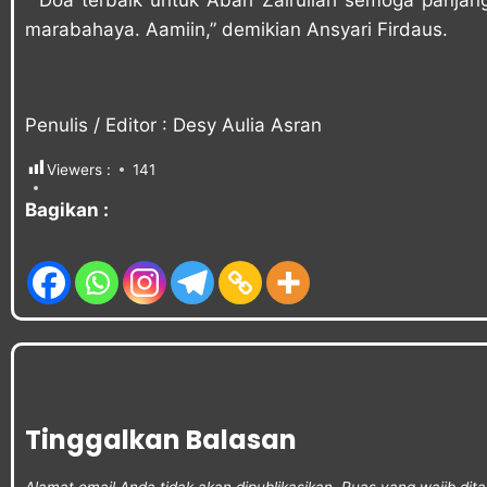
” Doa terbaik untuk Abah Zairullah semoga panjang 
marabahaya. Aamiin,” demikian Ansyari Firdaus.
Penulis / Editor : Desy Aulia Asran
Viewers :
141
Bagikan :
Tinggalkan Balasan