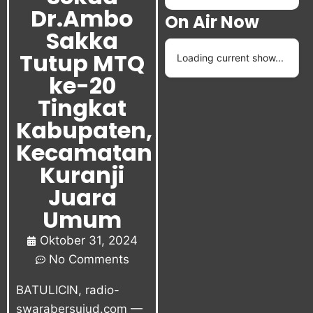
Dr.Ambo
On Air Now
Sakka
Tutup MTQ
Loading current show...
ke-20
Tingkat
Kabupaten,
Kecamatan
Kuranji
Juara
Umum
Oktober 31, 2024
No Comments
BATULICIN, radio-
swarabersujud.com —