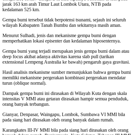
jarak 163 km arah Timur Laut Lombok Utara, NTB pada
kedalaman 525 km.
Gempa bumi tersebut tidak berpotensi tsunami, sejauh ini seluruh
wilayah Kabupaten Tanah Bumbu dan sekitarnya masih aman.
Menurut Sulhadi, jenis dan mekanisme gempa bumi dengan
memperhatikan lokasi episenter dan kedalaman hiposenternya.
Gempa bumi yang terjadi merupakan jenis gempa bumi dalam atau
deep focus akibat adanya aktivitas karena slab pull (tarikan
extensional Lempeng Australia ke bawah) pengaruh gaya gravitasi.
Hasil analisis mekanisme sumber menunjukkan bahwa gempa bumi
memiliki mekanisme pergerakan kombinasi pergerakan mendatar
turun (oblique normal).
Dampak gempa bumi ini dirasakan di Wilayah Kuta dengan skala
intensitas V MMI atau getaran dirasakan hampir semua penduduk,
orang banyak terbangun.
Gianyar, Denpasar, Waingapu, Lombok, Sumbawa VI MMI bila
pada siang hari dirasakan oleh orang banyak dalam rumah.
Karangkates III-IV MMI bila pada siang hari dirasakan oleh orang