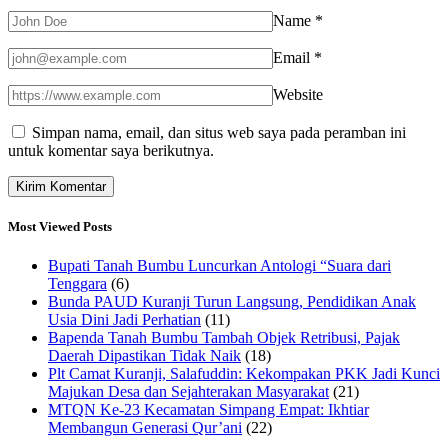
Name
*
Email
*
Website
Simpan nama, email, dan situs web saya pada peramban ini
untuk komentar saya berikutnya.
Most Viewed Posts
Bupati Tanah Bumbu Luncurkan Antologi “Suara dari
Tenggara
(6)
Bunda PAUD Kuranji Turun Langsung, Pendidikan Anak
Usia Dini Jadi Perhatian
(11)
Bapenda Tanah Bumbu Tambah Objek Retribusi, Pajak
Daerah Dipastikan Tidak Naik
(18)
Plt Camat Kuranji, Salafuddin: Kekompakan PKK Jadi Kunci
Majukan Desa dan Sejahterakan Masyarakat
(21)
MTQN Ke-23 Kecamatan Simpang Empat: Ikhtiar
Membangun Generasi Qur’ani
(22)