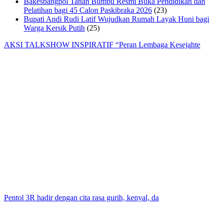
Bakesbangpol Tanah Bumbu Resmi Buka Pendidikan dan
Pelatihan bagi 45 Calon Paskibraka 2026
(23)
Bupati Andi Rudi Latif Wujudkan Rumah Layak Huni bagi
Warga Kersik Putih
(25)
AKSI TALKSHOW INSPIRATIF “Peran Lembaga Kesejahte
Pentol 3R hadir dengan cita rasa gurih, kenyal, da