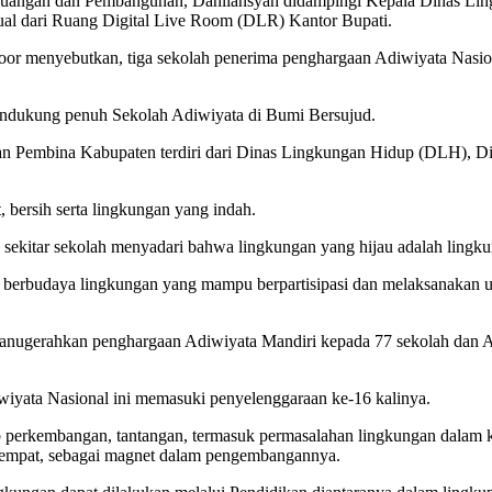
 Keuangan dan Pembangunan, Dahliansyah didampingi Kepala Dinas L
ual dari Ruang Digital Live Room (DLR) Kantor Bupati.
r menyebutkan, tiga sekolah penerima penghargaan Adiwiyata Nasi
endukung penuh Sekolah Adiwiyata di Bumi Bersujud.
 dan Pembina Kabupaten terdiri dari Dinas Lingkungan Hidup (DLH), 
 bersih serta lingkungan yang indah.
sekitar sekolah menyadari bahwa lingkungan yang hijau adalah lingku
berbudaya lingkungan yang mampu berpartisipasi dan melaksanakan u
gerahkan penghargaan Adiwiyata Mandiri kepada 77 sekolah dan Adiw
iyata Nasional ini memasuki penyelenggaraan ke-16 kalinya.
b perkembangan, tantangan, termasuk permasalahan lingkungan dalam k
i tempat, sebagai magnet dalam pengembangannya.