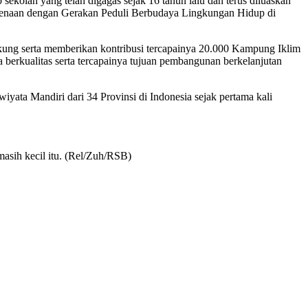
ekolah yang telah digagas sejak 16 tahun lalu dan terus diluaskan
kenaan dengan Gerakan Peduli Berbudaya Lingkungan Hidup di
ung serta memberikan kontribusi tercapainya 20.000 Kampung Iklim
 berkualitas serta tercapainya tujuan pembangunan berkelanjutan
ata Mandiri dari 34 Provinsi di Indonesia sejak pertama kali
asih kecil itu. (Rel/Zuh/RSB)