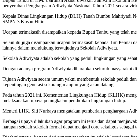
Bupati Tanbu dr HM. Zairullah Azhar diwakili Staf Ahli Ekonomi
penyerahan Penghargaan Adiwiyata Nasional Tahun 2021 secara virt
Kepala Dinas Lingkungan Hidup (DLH) Tanah Bumbu Mahriyadi Noo
SMPN 3 Kusan Hilir.
Ucapan terimakasih disampaikan kepada Bupati Tanbu yang telah m
Selain itu juga disampaikan ucapan terimakasih kepada Tim Penilai
lainnya dalam mendukung terwujudnya Sekolah Adiwiyata.
Sekolah Adiwiyata adalah sekolah yang peduli lingkungan yang sehat,
Dengan adanya program Adiwiyata diharapkan seluruh masyarakat di 
Tujuan Adiwiyata secara umum yakni membentuk sekolah peduli dan 
kepentingan generasi sekarang maupun yang akan datang.
Pada tahun 2021 ini, Kementerian Lingkungan Hidup (KLHK) menganu
melaksanakan upaya peningkatan pendidikan lingkungan hidup.
Menteri LHK, Siti Nurbaya mengatakan pemberian penghargaan Adiw
Berbagai upaya dilakukan agar program ini terus dan dapat menjawa
harapan setelah sekolah formal dapat menjadi core sekaligus sebaga