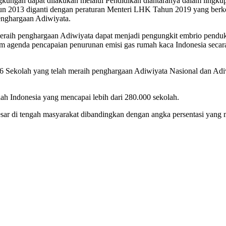
kungan dapat dilakukan melalui Pendidikan diantaranya dalam lingkup s
un 2013 diganti dengan peraturan Menteri LHK Tahun 2019 yang ber
nghargaan Adiwiyata.
raih penghargaan Adiwiyata dapat menjadi pengungkit embrio penduk
am agenda pencapaian penurunan emisi gas rumah kaca Indonesia secara
 Sekolah yang telah meraih penghargaan Adiwiyata Nasional dan Adiwiy
lah Indonesia yang mencapai lebih dari 280.000 sekolah.
sar di tengah masyarakat dibandingkan dengan angka persentasi yang m