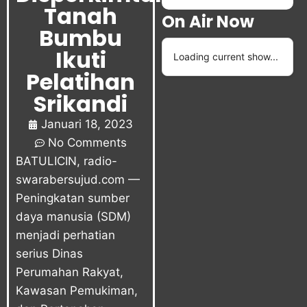
Tanah
On Air Now
Bumbu
Ikuti
Loading current show...
Pelatihan
Srikandi
Januari 18, 2023
No Comments
BATULICIN,
radio-
swarabersujud.com
—
Peningkatan sumber
daya manusia (SDM)
menjadi perhatian
serius Dinas
Perumahan Rakyat,
Kawasan Pemukiman,