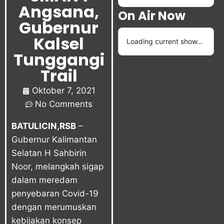
Angsana,
On Air Now
Gubernur
Kalsel
Loading current show...
Tunggangi
Trail
Oktober 7, 2021
No Comments
BATULICIN,RSB
–
Gubernur Kalimantan
Selatan H Sahbirin
Noor, melangkah sigap
dalam meredam
penyebaran Covid-19
dengan merumuskan
kebijakan konsep