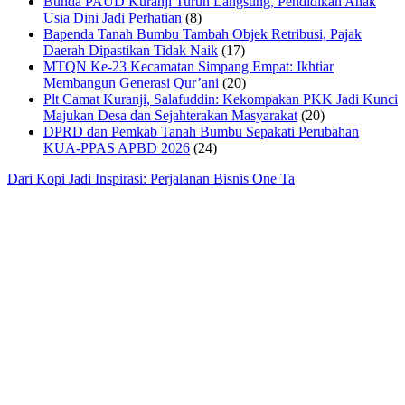
Bunda PAUD Kuranji Turun Langsung, Pendidikan Anak
Usia Dini Jadi Perhatian
(8)
Bapenda Tanah Bumbu Tambah Objek Retribusi, Pajak
Daerah Dipastikan Tidak Naik
(17)
MTQN Ke-23 Kecamatan Simpang Empat: Ikhtiar
Membangun Generasi Qur’ani
(20)
Plt Camat Kuranji, Salafuddin: Kekompakan PKK Jadi Kunci
Majukan Desa dan Sejahterakan Masyarakat
(20)
DPRD dan Pemkab Tanah Bumbu Sepakati Perubahan
KUA-PPAS APBD 2026
(24)
Dari Kopi Jadi Inspirasi: Perjalanan Bisnis One Ta