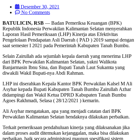
Desember 30, 2021
No Comments
BATULICIN, RSB
— Badan Pemeriksa Keuangan (BPK)
Republik Indonesia Perwakilan Kalimantan Selatan menyerahkan
Laporan Hasil Pemeriksaan (LHP) Kinerja atas Efektivitas
Pengelolaan Pendapatan Asli Daerah ( PAD ) 2019 sampai dengan
saat semester I 2021 pada Pemerintah Kabupaten Tanah Bumbu.
Selain Zairullah ada sejumlah kepala daerah yang menerima LHP
dari BPK Perwakilan Kalimantan Selatan, yakni Walikota
Banjarmasin Ibnu Sina, dan Bupati Tanah Laut Sukamta yang
diwakili Wakil Bupati-nya Abdi Rahman.
LHP ini diserahkan Kepala Kantor BPK Perwakilan Kalsel M Ali
Asyhar kepada Bupati Kabupaten Tanah Bumbu Zairullah Azhar
didampingi dan Wakil Ketua DPRD Kabupaten Tanah Bumbu
Agoes Rakhmadi, Selasa ( 28/12/2021 ) kemarin.
Ali Asyhar mengatakan, apa yang menjadi catatan dari BPK
Perwakilan Kalimantan Selatan hendaknya dilakukan perbaikan.
Terkait pemeriksaan pendahuluan kinerja yang dilaksanakan jika
dalam proses audit ditemukan kejanggalan, maka bisa dilakukan
perbaikan, baik secara administrasi maupun spesifikasi sistem