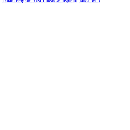
Dalam Program Aksi Talkshow Inspiratif, talkshow b