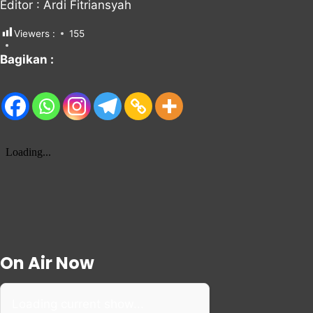
Editor : Ardi Fitriansyah
Viewers :
155
Bagikan :
On Air Now
Loading current show...