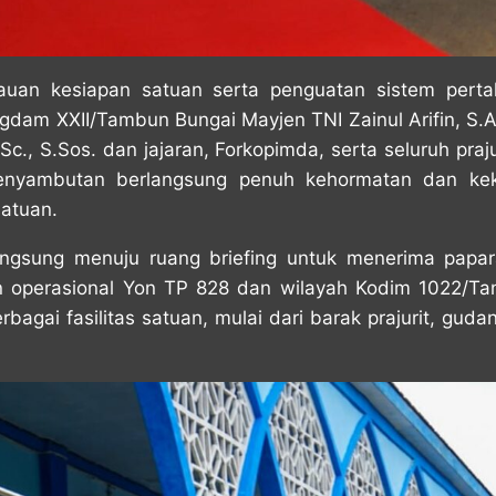
jauan kesiapan satuan serta penguatan sistem perta
dam XXII/Tambun Bungai Mayjen TNI Zainul Arifin, S.A
.Sc., S.Sos. dan jajaran, Forkopimda, serta seluruh pr
penyambutan berlangsung penuh kehormatan dan ke
satuan.
gsung menuju ruang briefing untuk menerima paparan
n operasional Yon TP 828 dan wilayah Kodim 1022/
bagai fasilitas satuan, mulai dari barak prajurit, gud