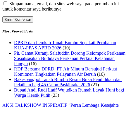
Simpan nama, email, dan situs web saya pada peramban ini
untuk komentar saya berikutnya.
Most Viewed Posts
DPRD dan Pemkab Tanah Bumbu Sepakati Perubahan
KUA-PPAS APBD 2026
(10)
Plt. Camat Kuranji Salafuddin Dorong Kelompok Perikanan
Sosialisasikan Budidaya Perikanan Perkuat Ketahanan
Pangan
(16)
RDP Bersama DPRD, PT Air Minum Bersujud Perkuat
Komitmen Tingkatkan Pelayanan Air Bersih
(16)
Bakesbangpol Tanah Bumbu Resmi Buka Pendidikan dan
Pelatihan bagi 45 Calon Paskibraka 2026
(21)
Bupati Andi Rudi Latif Wujudkan Rumah Layak Huni bagi
Warga Kersik Putih
(23)
AKSI TALKSHOW INSPIRATIF “Peran Lembaga Kesejahte