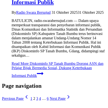
Informasi Publik
By
Radio Swara Bersujud
31 Oktober 2025
31 Oktober 2025
BATULICIN, radio-swarabersujud.com — Dalam upaya
memperkuat transparansi dan penyebaran informasi publik,
Dinas Komunikasi dan Informatika Statistik dan Persandian
(Diskominfo SP) Kabupaten Tanah Bumbu terus berinovasi
dalam menjalankan amanat Undang-Undang Nomor 14
Tahun 2008 tentang Keterbukaan Informasi Publik. Hal ini
disampaikan oleh Kabid Informasi dan Komunikasi Publik
(IKP) Diskominfo SP Tanah Bumbu, Gilang, didampingi staf
sekaligus…
Read More
Diskominfo SP Tanah Bumbu Dorong ASN dan
Pelajar Bijak Bermedia Sosial, Dukung Keterbukaan
Informasi Publik
Page navigation
Previous Page
1
2
3
4
…
6
Next Page