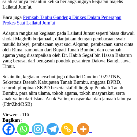
salah satunya terlantun ketika berlangsungnya kegiatan majelis
Lailatul Jum’at.
Baca juga
Pemkab Tanbu Gandeng Dinkes Dalam Penerapan
Prokes Saat Lailatul Jum’at
Adapun rangkaian kegiatan pada Lailatul Jumat seperti biasa diawali
sholat Maghrib berjamaah, dilanjutkan dengan pembacaan syair
maulid habsyi, pembacaan ayat suci Alquran, pembacaan surat cinta
oleh Rima, sambutan dari Bupati Tanah Bumbu, dan ceramah
agama yang disampaikan oleh Dr. Habib Segaf bin Hasan Baharun
yang berasal dari pengasuh pondok pesantren Dakwa Bangil Jawa
Timur.
Selain itu, kegiatan tersebut juga dihadiri Dandim 1022/TNB,
Sekretaris Daerah Kabupaten Tanah Bumbu, anggota DPRD,
seluruh pimpinan SKPD beserta staf di lingkup Pemkab Tanah
Bumbu, para alim ulama, tokoh agama, tokoh masyarakat, serta
anak yatim dari Istana Anak Yatim, masyarakat dan jamaah lainnya.
(Fdr/Zhd/RSB)
Viewers :
116
Bagikan :