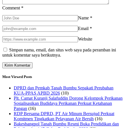
Comment
*
Name
*
Email
*
Website
Simpan nama, email, dan situs web saya pada peramban ini
untuk komentar saya berikutnya.
Most Viewed Posts
DPRD dan Pemkab Tanah Bumbu Sepakati Perubahan
KUA-PPAS APBD 2026
(10)
Plt. Camat Kuranji Salafuddin Dorong Kelompok Perikanan
Sosialisasikan Budidaya Perikanan Perkuat Ketahanan
Pangan
(16)
RDP Bersama DPRD, PT Air Minum Bersujud Perkuat
Komitmen Tingkatkan Pelayanan Air Bersih
(16)
Bakesbangpol Tanah Bumbu Resmi Buka Pendidikan dan