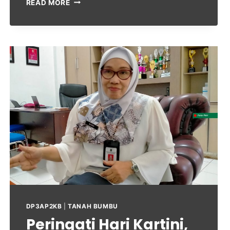
READ MORE
DP3AP2KB
|
TANAH BUMBU
Peringati Hari Kartini,